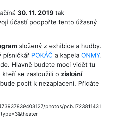
ačíná
30. 11. 2019
tak
ojí účastí podpořte tento úžasný
ogram
složený z exhibice a hudby.
ý písničkář
POKÁČ
a kapela
ONMY
.
ude. Hlavně budete moci vidět tu
 kteří se zasloužili o
získání
 bude pocit k nezaplacení. Přidáte
1473937839403127/photos/pcb.1723811431
type=3&theater