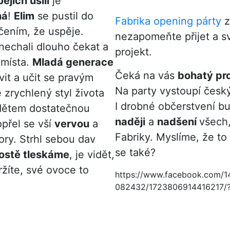
Jejich úsilí
je
ná
!
Elim
se pustil do
Fabrika opening párty
z
ením, že uspěje.
nezapomeňte přijet a sv
nechali dlouho čekat a
projekt.
 místa.
Mladá generace
Čeká na vás
bohatý pr
vit a učit se pravým
Na party vystoupí česk
 zrychlený styl života
I drobné občerstvení b
dětem dostatečnou
naději
a
nadšení
všech,
přel se vší
vervou
a
Fabriky. Myslíme, že to
ry. Strhl sebou dav
se také?
ostě tleskáme
, je vidět,
žíte, své ovoce to
https://www.facebook.com/
082432/1723806914416217/?