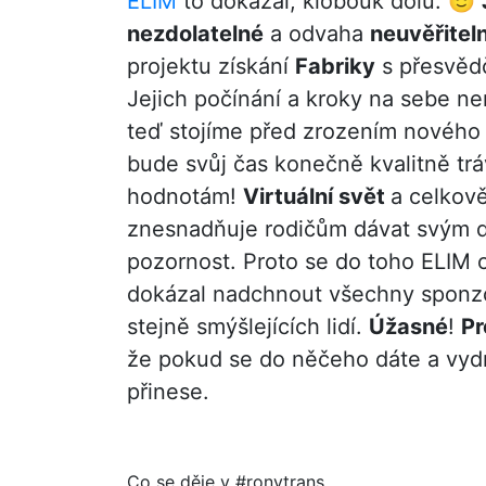
ELIM
to dokázal, klobouk dolů. 🙂
nezdolatelné
a odvaha
neuvěřitel
projektu získání
Fabriky
s přesvědč
Jejich počínání a kroky na sebe ne
teď stojíme před zrozením nového
bude svůj čas konečně kvalitně trá
hodnotám!
Virtuální svět
a celkově
znesnadňuje rodičům dávat svým 
pozornost. Proto se do toho ELIM o
dokázal nadchnout všechny sponzo
stejně smýšlejících lidí.
Úžasné
!
Pr
že pokud se do něčeho dáte a vydr
přinese.
Co se děje v #ronytrans