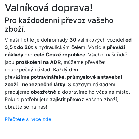
Valníková doprava!
Pro každodenní převoz vašeho
zboží.
V naší flotile je dohromady
30
valníkových vozidel
od
3,5 t do 26t
s hydraulickým čelem. Vozidla
převáží
náklady
pro
celé České republice
. Všichni naši řidiči
jsou
proškoleni na ADR
, můžeme převážet i
nebezpečný náklad. Každý den
převážíme
potravinářské, průmyslové a stavební
zboží
i
nebezpečné látky
. S každým nákladem
pracujeme
obezřetně
a dopravíme ho včas na místo.
Pokud potřebujete
zajistit převoz
vašeho zboží,
obraťte se na nás!
Přečtěte si více zde