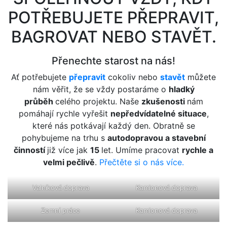
POTŘEBUJETE PŘEPRAVIT,
BAGROVAT NEBO STAVĚT.
Přenechte starost na nás!
Ať potřebujete
přepravit
cokoliv nebo
stavět
můžete
nám věřit, že se vždy postaráme o
hladký
průběh
celého projektu. Naše
zkušenosti
nám
pomáhají rychle vyřešit
nepředvídatelné situace
,
které nás potkávají každý den. Obratně se
pohybujeme na trhu s
autodopravou a stavební
činností
již více jak
15
let. Umíme pracovat
rychle a
velmi pečlivě
.
Přečtěte si o nás více.
Valníková doprava
Kamionová doprava
Zemní práce
Kamionová doprava