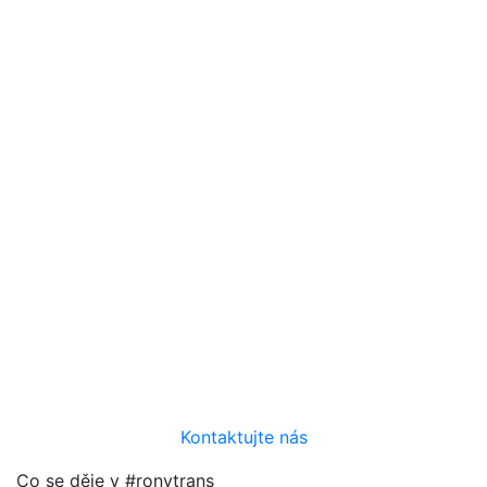
Kůru si
můžete
objednat
i u nás!
Ronyenvi
Potřebujete
upravit
terén?
Zemní práce
Nová posila!
Autodoprava
Kontaktujte nás
Co se děje v #ronytrans