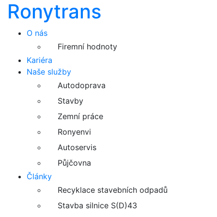
Ronytrans
O nás
Firemní hodnoty
Kariéra
Naše služby
Autodoprava
Stavby
Zemní práce
Ronyenvi
Autoservis
Půjčovna
Články
Recyklace stavebních odpadů
Stavba silnice S(D)43