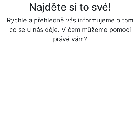
Najděte si to své!
Rychle a přehledně vás informujeme o tom
co se u nás děje. V čem můžeme pomoci
právě vám?
Chcete
zdemolovat
dům?
Demolice
Navštivte
nás
i v Brně!
Pobočka Brno